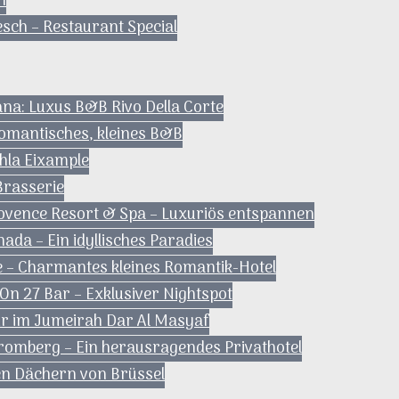
n
esch – Restaurant Special
kana: Luxus B&B Rivo Della Corte
romantisches, kleines B&B
Ohla Eixample
Brasserie
rovence Resort & Spa – Luxuriös entspannen
da – Ein idyllisches Paradies
 – Charmantes kleines Romantik-Hotel
 On 27 Bar – Exklusiver Nightspot
pur im Jumeirah Dar Al Masyaf
tromberg – Ein herausragendes Privathotel
den Dächern von Brüssel