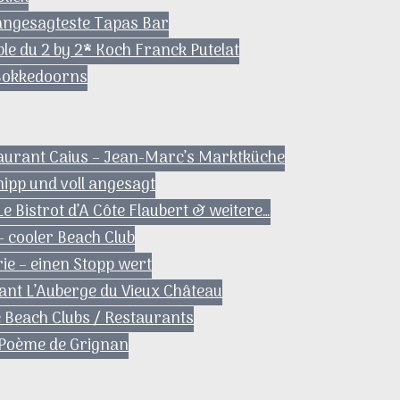
angesagteste Tapas Bar
le du 2 by 2* Koch Franck Putelat
 Bokkedoorns
aurant Caius – Jean-Marc’s Marktküche
ipp und voll angesagt
e Bistrot d’A Côte Flaubert & weitere…
– cooler Beach Club
rie – einen Stopp wert
ant L’Auberge du Vieux Château
 Beach Clubs / Restaurants
 Poème de Grignan