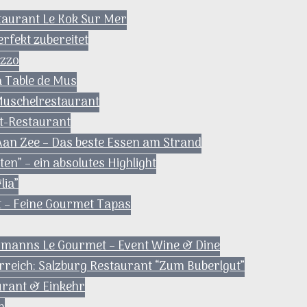
staurant Le Kok Sur Mer
erfekt zubereitet
ezzo
a Table de Mus
 Muschelrestaurant
et-Restaurant
 Aan Zee – Das beste Essen am Strand
en” – ein absolutes Highlight
lia”
 – Feine Gourmet Tapas
ermanns Le Gourmet – Event Wine & Dine
rreich: Salzburg Restaurant “Zum Buberlgut”
aurant & Einkehr