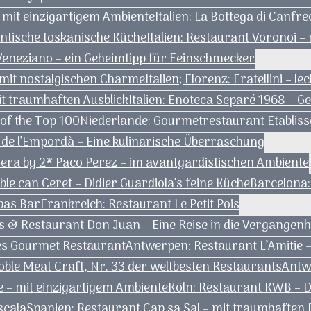
 mit einzigartigem Ambiente
Italien: La Bottega di Canfre
hentische toskanische Küche
Italien: Restaurant Voronoi –
Veneziano – ein Geheimtipp für Feinschmecker
 – mit nostalgischen Charme
Italien; Florenz: Fratellini – l
mit traumhaften Ausblick
Italien: Enoteca Separé 1968 – G
 of the Top 100
Niederlande: Gourmetrestaurant Etablis
de l’Empordà – Eine kulinarische Überraschung
vera by 2* Paco Perez – im avantgardistischen Ambiente
e can Ceret – Didier Guardiola’s feine Küche
Barcelona:
pas Bar
Frankreich: Restaurant Le Petit Pois
les & Restaurant Don Juan – Eine Reise in die Vergangenh
tes Gourmet Restaurant
Antwerpen: Restaurant L’Amitie 
le Meat Craft, Nr. 33 der weltbesten Restaurants
Antw
ie – mit einzigartigem Ambiente
Köln: Restaurant KWB – D
scala
Spanien: Restaurant Cap sa Sal – mit traumhaften B