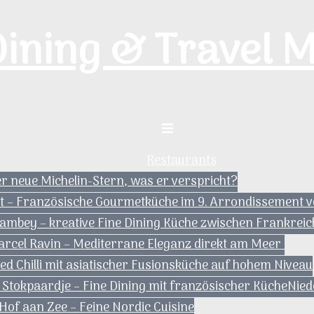
Dining & Travel 
Menü
umschalten
Restaurants
der neue Michelin-Stern, was er verspricht?
tt – Französische Gourmetküche im 9. Arrondissement v
Gambey – kreative Fine Dining Küche zwischen Frankrei
arcel Ravin – Mediterrane Eleganz direkt am Meer
d Chilli mit asiatischer Fusionsküche auf hohem Niveau
 Stokpaardje – Fine Dining mit französischer Küche
Nied
of aan Zee – Feine Nordic Cuisine