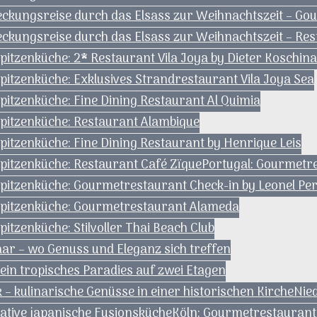
deckungsreise durch das Elsass zur Weihnachtszeit – Go
deckungsreise durch das Elsass zur Weihnachtszeit – Re
pitzenküche: 2* Restaurant Vila Joya by Dieter Koschina
pitzenküche: Exklusives Strandrestaurant Vila Joya Sea
pitzenküche: Fine Dining Restaurant Al Quimia
Spitzenküche: Restaurant Alambique
pitzenküche: Fine Dining Restaurant by Henrique Leis
Spitzenküche: Restaurant Café Zïque
Portugal: Gourmetre
Spitzenküche: Gourmetrestaurant Check-in by Leonel Per
 Spitzenküche: Gourmetrestaurant Alameda
itzenküche: Stilvoller Thai Beach Club
aar – wo Genuss und Eleganz sich treffen
 ein tropisches Paradies auf zwei Etagen
– kulinarische Genüsse in einer historischen Kirche
Nied
eative japanische Fusionsküche
Köln: Gourmetrestaurant 