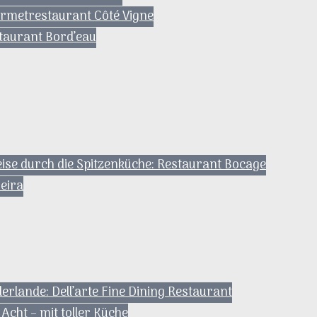
urmetrestaurant Côté Vigne
staurant Bord’eau
ise durch die Spitzenküche: Restaurant Bocage
eira
erlande: Dell’arte Fine Dining Restaurant
Acht – mit toller Küche