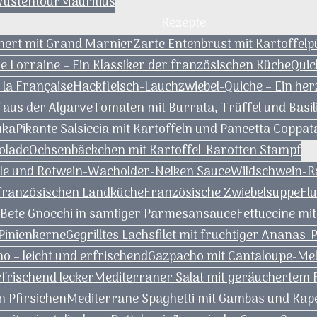
Wüstentour
Mauritius
Rezepte
nert mit Grand Marnier
Zarte Entenbrust mit Kartoffel
e Lorraine – Ein Klassiker der französischen Küche
Quic
 la Française
Hackfleisch-Lauchzwiebel-Quiche – Ein he
f aus der Algarve
Tomaten mit Burrata, Trüffel und Basil
uka
Pikante Salsiccia mit Kartoffeln und Pancetta Coppat
olade
Ochsenbäckchen mit Kartoffel-Karotten Stampf
tzle und Rotwein-Wacholder-Nelken Sauce
Wildschwein-Ra
r französischen Landküche
Französische Zwiebelsuppe
Fl
 Bete Gnocchi in samtiger Parmesansauce
Fettuccine mi
 Pinienkerne
Gegrilltes Lachsfilet mit fruchtiger Ananas-
– leicht und erfrischend
Gazpacho mit Cantaloupe-Me
frischend lecker
Mediterraner Salat mit geräuchertem 
n Pfirsichen
Mediterrane Spaghetti mit Gambas und Kap