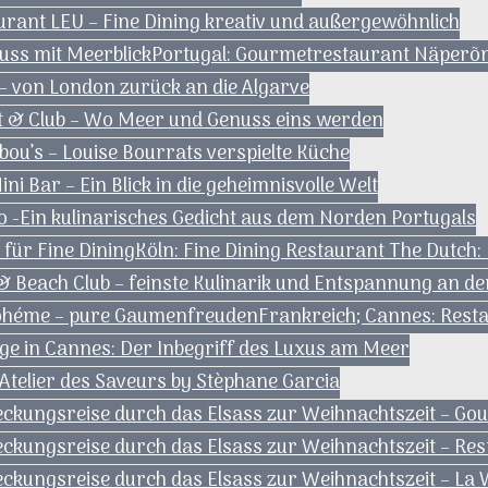
rant LEU – Fine Dining kreativ und außergewöhnlich
uss mit Meerblick
Portugal: Gourmetrestaurant Näperõn 
 – von London zurück an die Algarve
nt & Club – Wo Meer und Genuss eins werden
ou’s – Louise Bourrats verspielte Küche
ni Bar – Ein Blick in die geheimnisvolle Welt
 -Ein kulinarisches Gedicht aus dem Norden Portugals
 für Fine Dining
Köln: Fine Dining Restaurant The Dutch
& Beach Club – feinste Kulinarik und Entspannung an de
Bohéme – pure Gaumenfreuden
Frankreich; Cannes: Resta
ge in Cannes: Der Inbegriff des Luxus am Meer
Atelier des Saveurs by Stèphane Garcia
deckungsreise durch das Elsass zur Weihnachtszeit – G
eckungsreise durch das Elsass zur Weihnachtszeit – Res
deckungsreise durch das Elsass zur Weihnachtszeit – L