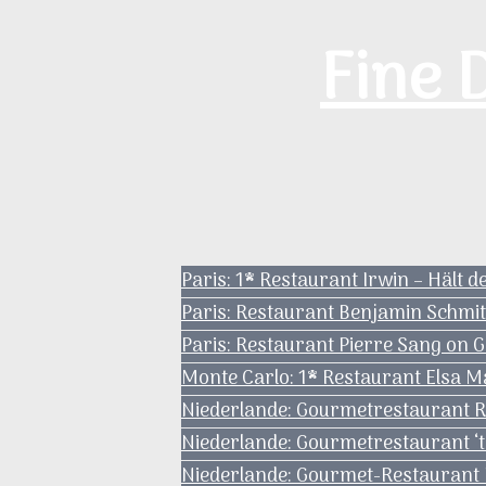
Zum
Fine 
Inhalt
springen
Paris: 1* Restaurant Irwin – Hält 
Paris: Restaurant Benjamin Schmi
Paris: Restaurant Pierre Sang on 
Monte Carlo: 1* Restaurant Elsa M
Niederlande: Gourmetrestaurant Re
Niederlande: Gourmetrestaurant ‘t
Niederlande: Gourmet-Restaurant H