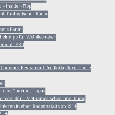
o – Insider-Tipp
 mit fantastischer Küche
eckere Panini
eheimtipp für Weinliebhaber
sement 1880
 Gourmet-Restaurant Prodigi by Jordi Tarre
eit
– feine Gourmet-Tapas
erpen: Bún – Vietnamesisches Fine Dining
inieren in einer Badeanstalt von 1914
lick