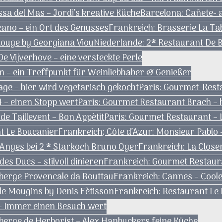
sa del Mas – Jordi’s kreative Küche
Barcelona: Cañete- 
ano – ein Ort des Genusses
Frankreich: Brasserie La Tab
ouge by Georgiana Viou
Niederlande: 2* Restaurant De
 Vijverhove – eine versteckte Perle
 – ein Treffpunkt für Weinliebhaber & Genießer
ge – hier wird vegetarisch gekocht
Paris: Gourmet-Rest
04 – einen Stopp wert
Paris: Gourmet Restaurant Brach – h
de Taillevent – Bon Appètit
Paris: Gourmet Restaurant – L
nt Le Boucanier
Frankreich; Côte d’Azur: Monsieur Pablo 
 Anges bei 2 * Starkoch Bruno Oger
Frankreich: La Close
es Ducs – stilvoll dinieren
Frankreich: Gourmet Restaur
berge Provencale da Bouttau
Frankreich: Cannes – Coole
 de Mougins by Denis Fètisson
Frankreich: Restaurant Le
 – Immer einen Besuch wert
uberge de Herborist – Alex Hanbuckers feine Küche