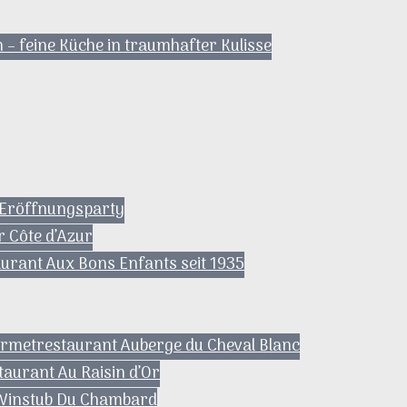
– feine Küche in traumhafter Kulisse
: Eröffnungsparty
r Côte d’Azur
urant Aux Bons Enfants seit 1935
ourmetrestaurant Auberge du Cheval Blanc
taurant Au Raisin d’Or
a Winstub Du Chambard