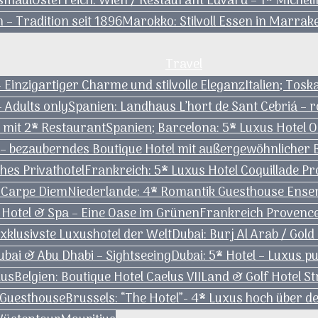
ssmaul
Österreich: Wien / Restaurant Edvard – 1* Micheli
 – Tradition seit 1896
Marokko: Stilvoll Essen in Marrak
Travel
– Einzigartiger Charme und stilvolle Eleganz
Italien; Tos
– Adults only
Spanien: Landhaus L’hort de Sant Cebriá – 
 mit 2* Restaurant
Spanien; Barcelona: 5* Luxus Hotel 
 – bezauberndes Boutique Hotel mit außergewöhnlicher 
hes Privathotel
Frankreich: 5* Luxus Hotel Coquillade P
r Carpe Diem
Niederlande: 4* Romantik Guesthouse Ensena
Hotel & Spa – Eine Oase im Grünen
Frankreich Provence
exklusivste Luxushotel der Welt
Dubai: Burj Al Arab / Gold
ubai & Abu Dhabi – Sightseeing
Dubai: 5* Hotel – Luxus 
xus
Belgien: Boutique Hotel Caelus VII
Land & Golf Hotel S
 Guesthouse
Brussels: “The Hotel”- 4* Luxus hoch über 