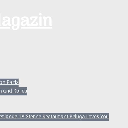
Magazin
on Paris
ch und Korea
erlande: 1* Sterne Restaurant Beluga Loves You