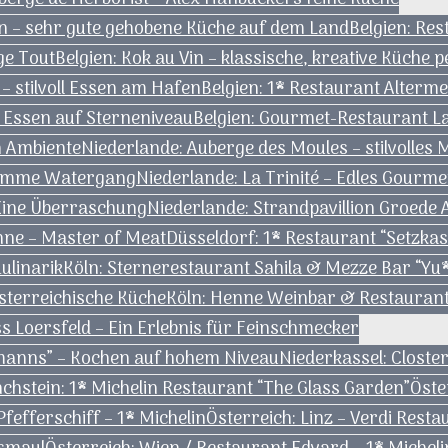
n – sehr gute gehobene Küche auf dem Land
Belgien: Re
ge Tout
Belgien: Kok au Vin – klassische, kreative Küche p
– stilvoll Essen am Hafen
Belgien: 1* Restaurant Alterm
– Essen auf Sterneniveau
Belgien: Gourmet-Restaurant L
en Ambiente
Niederlande: Auberge des Moules – stilvolles
Kromme Watergang
Niederlande: La Trinité – Edles Gourm
Eine Überraschung
Niederlande: Strandpavillion Groede
nne – Master of Meat
Düsseldorf: 1* Restaurant “Setzkast
ulinarik
Köln: Sternerestaurant Sahila & Mezze Bar “Yu*
österreichische Küche
Köln: Henne Weinbar & Restaurant
 Loersfeld – Ein Erlebnis für Feinschmecker
rmanns” – Kochen auf hohem Niveau
Niederkassel: Clost
chstein: 1* Michelin Restaurant “The Glass Garden”
Öste
fefferschiff – 1* Michelin
Österreich: Linz – Verdi Rest