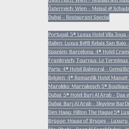
Österreich: Wien – Restaurant Ku
Österreich: Wien – Meissl & Schadn
Dubai – Restaurant Special
Portugal: 5* Luxus Hotel Vila Joya 
Italien: Luxus B&B Relais San Baio 
Spanien; Barcelona: 4* Hotel Cram
Frankreich; Tournus: Le Terminus
Paris: 4* Hotel Balmoral – Gemütlic
Belgien: 4* Romantik Hotel Manoi
Marokko: Marrakesch 5* Boutique 
Dubai: 5* Hotel Burj Al Arab – Das 
Dubai: Burj Al Arab – Skyview Bar
D
Den Haag: Hilton The Hague 5* Lu
Brügge: House of Bruges – Luxury