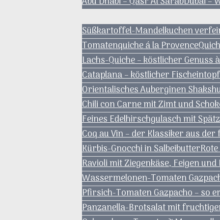
Abu Dhabi – Qasr Al Sarab
Dubai – 
Süßkartoffel-Mandelkuchen verfei
Tomatenquiche á la Provence
Quich
Lachs-Quiche – köstlicher Genuss à
Cataplana – köstlicher Fischeintop
Orientalisches Auberginen Shaksh
Chili con Carne mit Zimt und Schok
Feines Edelhirschgulasch mit Spä
Coq au Vin – der Klassiker aus de
Kürbis-Gnocchi in Salbeibutter
Rote
Ravioli mit Ziegenkäse, Feigen und
Wassermelonen-Tomaten Gazpacho 
Pfirsich-Tomaten Gazpacho – so er
Panzanella-Brotsalat mit fruchtige