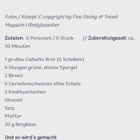
Fotos / Rezept
©
copyright by Fine Dining & Travel
Magazin Lifestylezauber
Zutaten:
6 Personen / 6 Stück //
Zubereitungszeit:
ca.
30 Minuten
1 großes Ciabatta Brot (6 Scheiben)
6 Stangen grüne, dünne Spargel
2 Birnen
6 Garnelenschwänze ohne Schale
2 Knoblauchzehen
Olivenöl
Salz
Pfeffer
30 g Bergkäse
Und so wird’s gemacht