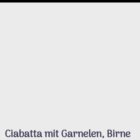
Ciabatta mit Garnelen, Birne