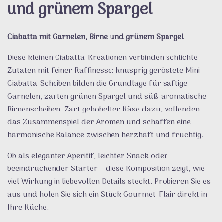
und grünem Spargel
Ciabatta mit Garnelen, Birne und grünem Spargel
Diese kleinen Ciabatta-Kreationen verbinden schlichte
Zutaten mit feiner Raffinesse: knusprig geröstete Mini-
Ciabatta-Scheiben bilden die Grundlage für saftige
Garnelen, zarten grünen Spargel und süß-aromatische
Birnenscheiben. Zart gehobelter Käse dazu, vollenden
das Zusammenspiel der Aromen und schaffen eine
harmonische Balance zwischen herzhaft und fruchtig.
Ob als eleganter Aperitif, leichter Snack oder
beeindruckender Starter – diese Komposition zeigt, wie
viel Wirkung in liebevollen Details steckt. Probieren Sie es
aus und holen Sie sich ein Stück Gourmet-Flair direkt in
Ihre Küche.