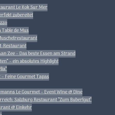
staurant Le Kok Sur Mer
erfekt zubereitet
ezzo
a Table de Mus
 Muschelrestaurant
et-Restaurant
 Aan Zee – Das beste Essen am Strand
en” – ein absolutes Highlight
lia”
 – Feine Gourmet Tapas
ermanns Le Gourmet – Event Wine & Dine
rreich: Salzburg Restaurant “Zum Buberlgut”
aurant & Einkehr