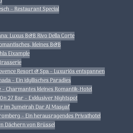
n
esch – Restaurant Special
kana: Luxus B&B Rivo Della Corte
romantisches, kleines B&B
Ohla Eixample
Brasserie
rovence Resort & Spa – Luxuriös entspannen
da – Ein idyllisches Paradies
 – Charmantes kleines Romantik-Hotel
 On 27 Bar – Exklusiver Nightspot
pur im Jumeirah Dar Al Masyaf
tromberg – Ein herausragendes Privathotel
den Dächern von Brüssel