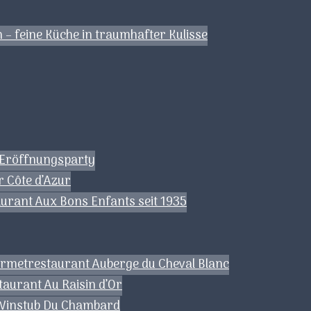
– feine Küche in traumhafter Kulisse
: Eröffnungsparty
r Côte d’Azur
urant Aux Bons Enfants seit 1935
ourmetrestaurant Auberge du Cheval Blanc
taurant Au Raisin d’Or
a Winstub Du Chambard