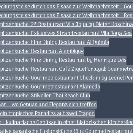
deckungsreise durch das Elsass zur Weihnachtszeit – Go
deckungsreise durch das Elsass zur Weihnachtszeit – Re
pitzenküche: 2* Restaurant Vila Joya by Dieter Koschina
pitzenküche: Exklusives Strandrestaurant Vila Joya Sea
pitzenküche: Fine Dining Restaurant Al Quimia
Spitzenküche: Restaurant Alambique
pitzenküche: Fine Dining Restaurant by Henrique Leis
Spitzenküche: Restaurant Café Zïque
Portugal: Gourmetre
Spitzenküche: Gourmetrestaurant Check-in by Leonel Per
 Spitzenküche: Gourmetrestaurant Alameda
itzenküche: Stilvoller Thai Beach Club
aar – wo Genuss und Eleganz sich treffen
 ein tropisches Paradies auf zwei Etagen
– kulinarische Genüsse in einer historischen Kirche
Nied
eative japanische Fusionsküche
Köln: Gourmetrestaurant 