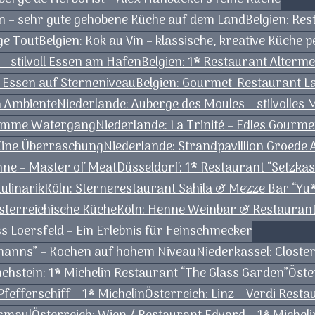
n – sehr gute gehobene Küche auf dem Land
Belgien: Re
ge Tout
Belgien: Kok au Vin – klassische, kreative Küche p
– stilvoll Essen am Hafen
Belgien: 1* Restaurant Alterm
– Essen auf Sterneniveau
Belgien: Gourmet-Restaurant L
en Ambiente
Niederlande: Auberge des Moules – stilvolles
Kromme Watergang
Niederlande: La Trinité – Edles Gourm
Eine Überraschung
Niederlande: Strandpavillion Groede
nne – Master of Meat
Düsseldorf: 1* Restaurant “Setzkast
ulinarik
Köln: Sternerestaurant Sahila & Mezze Bar “Yu*
österreichische Küche
Köln: Henne Weinbar & Restaurant
 Loersfeld – Ein Erlebnis für Feinschmecker
rmanns” – Kochen auf hohem Niveau
Niederkassel: Clost
chstein: 1* Michelin Restaurant “The Glass Garden”
Öste
fefferschiff – 1* Michelin
Österreich: Linz – Verdi Rest