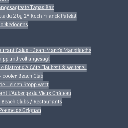
angesagteste Tapas Bar
le du 2 by 2* Koch Franck Putelat
 Bokkedoorns
aurant Caius – Jean-Marc’s Marktküche
ipp und voll angesagt
e Bistrot d’A Côte Flaubert & weitere…
– cooler Beach Club
rie – einen Stopp wert
ant L’Auberge du Vieux Château
 Beach Clubs / Restaurants
 Poème de Grignan