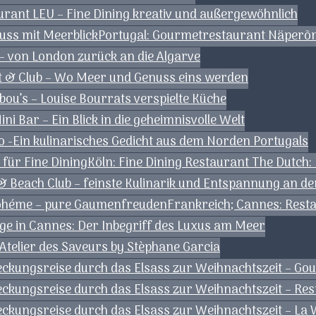
rant LEU – Fine Dining kreativ und außergewöhnlich
uss mit Meerblick
Portugal: Gourmetrestaurant Näperõn 
 – von London zurück an die Algarve
nt & Club – Wo Meer und Genuss eins werden
ou’s – Louise Bourrats verspielte Küche
ni Bar – Ein Blick in die geheimnisvolle Welt
 -Ein kulinarisches Gedicht aus dem Norden Portugals
 für Fine Dining
Köln: Fine Dining Restaurant The Dutch
& Beach Club – feinste Kulinarik und Entspannung an de
Bohéme – pure Gaumenfreuden
Frankreich; Cannes: Resta
ge in Cannes: Der Inbegriff des Luxus am Meer
Atelier des Saveurs by Stèphane Garcia
deckungsreise durch das Elsass zur Weihnachtszeit – G
eckungsreise durch das Elsass zur Weihnachtszeit – Res
deckungsreise durch das Elsass zur Weihnachtszeit – L