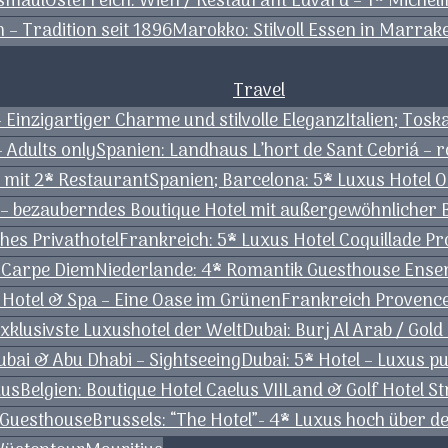
ssmaul
Österreich: Wien / Restaurant Edvard – 1* Micheli
 – Tradition seit 1896
Marokko: Stilvoll Essen in Marrak
Travel
– Einzigartiger Charme und stilvolle Eleganz
Italien; Tos
– Adults only
Spanien: Landhaus L’hort de Sant Cebriá – 
 mit 2* Restaurant
Spanien; Barcelona: 5* Luxus Hotel 
 – bezauberndes Boutique Hotel mit außergewöhnlicher 
hes Privathotel
Frankreich: 5* Luxus Hotel Coquillade P
r Carpe Diem
Niederlande: 4* Romantik Guesthouse Ensena
Hotel & Spa – Eine Oase im Grünen
Frankreich Provence
exklusivste Luxushotel der Welt
Dubai: Burj Al Arab / Gold
ubai & Abu Dhabi – Sightseeing
Dubai: 5* Hotel – Luxus 
xus
Belgien: Boutique Hotel Caelus VII
Land & Golf Hotel S
 Guesthouse
Brussels: “The Hotel”- 4* Luxus hoch über 