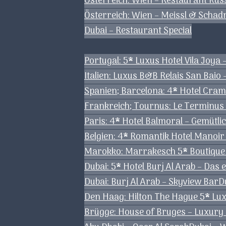
Österreich: Wien – Restaurant Ku
Österreich: Wien – Meissl & Schadn
Dubai – Restaurant Special
Portugal: 5* Luxus Hotel Vila Joya 
Italien: Luxus B&B Relais San Baio 
Spanien; Barcelona: 4* Hotel Cram
Frankreich; Tournus: Le Terminus
Paris: 4* Hotel Balmoral – Gemütlic
Belgien: 4* Romantik Hotel Manoi
Marokko: Marrakesch 5* Boutique 
Dubai: 5* Hotel Burj Al Arab – Das 
Dubai: Burj Al Arab – Skyview Bar
D
Den Haag: Hilton The Hague 5* Lu
Brügge: House of Bruges – Luxury