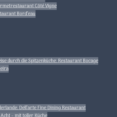
urmetrestaurant Côté Vigne
staurant Bord’eau
ise durch die Spitzenküche: Restaurant Bocage
eira
erlande: Dell’arte Fine Dining Restaurant
Acht – mit toller Küche