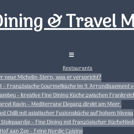
Dining & Travel 
Menü
umschalten
Restaurants
der neue Michelin-Stern, was er verspricht?
tt – Französische Gourmetküche im 9. Arrondissement v
Gambey – kreative Fine Dining Küche zwischen Frankrei
arcel Ravin – Mediterrane Eleganz direkt am Meer
d Chilli mit asiatischer Fusionsküche auf hohem Niveau
 Stokpaardje – Fine Dining mit französischer Küche
Nied
of aan Zee – Feine Nordic Cuisine