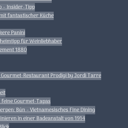
o – Insider-Tipp
 mit fantastischer Küche
eckere Panini
eheimtipp für Weinliebhaber
sement 1880
 Gourmet-Restaurant Prodigi by Jordi Tarre
eit
– feine Gourmet-Tapas
erpen: Bún – Vietnamesisches Fine Dining
inieren in einer Badeanstalt von 1914
lick