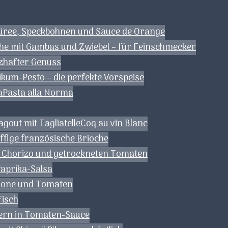
püree, Speckbohnen und Sauce de Orange
he mit Gambas und Zwiebel – für Feinschmecker
rzhafter Genuss
ikum-Pesto – die perfekte Vorspeise
a
Pasta alla Norma
gout mit Tagliatelle
Coq au vin Blanc
uffige französische Brioche
t Chorizo und getrockneten Tomaten
Paprika-Salsa
lone und Tomaten
Fisch
ern in Tomaten-Sauce