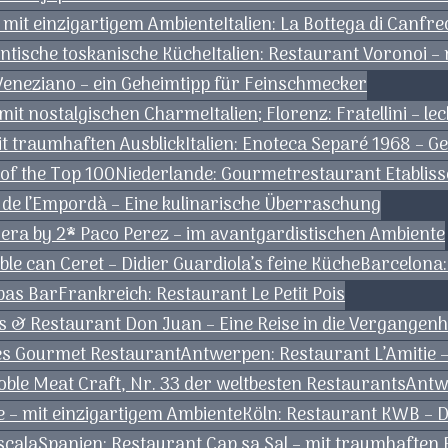
 mit einzigartigem Ambiente
Italien: La Bottega di Canfre
hentische toskanische Küche
Italien: Restaurant Voronoi –
Veneziano – ein Geheimtipp für Feinschmecker
 – mit nostalgischen Charme
Italien; Florenz: Fratellini – l
mit traumhaften Ausblick
Italien: Enoteca Separé 1968 – G
 of the Top 100
Niederlande: Gourmetrestaurant Etablis
de l’Empordà – Eine kulinarische Überraschung
vera by 2* Paco Perez – im avantgardistischen Ambiente
e can Ceret – Didier Guardiola’s feine Küche
Barcelona:
pas Bar
Frankreich: Restaurant Le Petit Pois
les & Restaurant Don Juan – Eine Reise in die Vergangenh
tes Gourmet Restaurant
Antwerpen: Restaurant L’Amitie 
le Meat Craft, Nr. 33 der weltbesten Restaurants
Antw
ie – mit einzigartigem Ambiente
Köln: Restaurant KWB – D
scala
Spanien: Restaurant Cap sa Sal – mit traumhaften B