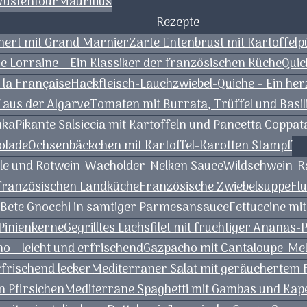
Wüstentour
Mauritius
Rezepte
nert mit Grand Marnier
Zarte Entenbrust mit Kartoffel
e Lorraine – Ein Klassiker der französischen Küche
Quic
 la Française
Hackfleisch-Lauchzwiebel-Quiche – Ein he
f aus der Algarve
Tomaten mit Burrata, Trüffel und Basil
uka
Pikante Salsiccia mit Kartoffeln und Pancetta Coppat
olade
Ochsenbäckchen mit Kartoffel-Karotten Stampf
tzle und Rotwein-Wacholder-Nelken Sauce
Wildschwein-Ra
r französischen Landküche
Französische Zwiebelsuppe
Fl
 Bete Gnocchi in samtiger Parmesansauce
Fettuccine mi
 Pinienkerne
Gegrilltes Lachsfilet mit fruchtiger Ananas-
– leicht und erfrischend
Gazpacho mit Cantaloupe-Me
frischend lecker
Mediterraner Salat mit geräuchertem 
n Pfirsichen
Mediterrane Spaghetti mit Gambas und Kap