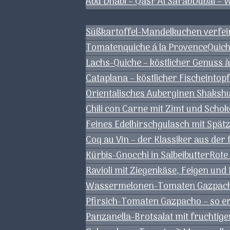
Abu Dhabi – Qasr Al Sarab
Dubai – 
Süßkartoffel-Mandelkuchen verfei
Tomatenquiche á la Provence
Quich
Lachs-Quiche – köstlicher Genuss à
Cataplana – köstlicher Fischeintop
Orientalisches Auberginen Shaksh
Chili con Carne mit Zimt und Schok
Feines Edelhirschgulasch mit Spä
Coq au Vin – der Klassiker aus de
Kürbis-Gnocchi in Salbeibutter
Rote
Ravioli mit Ziegenkäse, Feigen und
Wassermelonen-Tomaten Gazpacho 
Pfirsich-Tomaten Gazpacho – so er
Panzanella-Brotsalat mit fruchtige