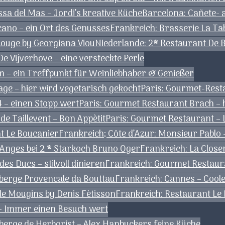
sa del Mas – Jordi’s kreative Küche
Barcelona: Cañete- 
ano – ein Ort des Genusses
Frankreich: Brasserie La Tab
ouge by Georgiana Viou
Niederlande: 2* Restaurant De
 Vijverhove – eine versteckte Perle
 – ein Treffpunkt für Weinliebhaber & Genießer
ge – hier wird vegetarisch gekocht
Paris: Gourmet-Rest
04 – einen Stopp wert
Paris: Gourmet Restaurant Brach – h
de Taillevent – Bon Appètit
Paris: Gourmet Restaurant – L
nt Le Boucanier
Frankreich; Côte d’Azur: Monsieur Pablo 
 Anges bei 2 * Starkoch Bruno Oger
Frankreich: La Close
es Ducs – stilvoll dinieren
Frankreich: Gourmet Restaur
berge Provencale da Bouttau
Frankreich: Cannes – Coole
 de Mougins by Denis Fètisson
Frankreich: Restaurant Le
 – Immer einen Besuch wert
uberge de Herborist – Alex Hanbuckers feine Küche