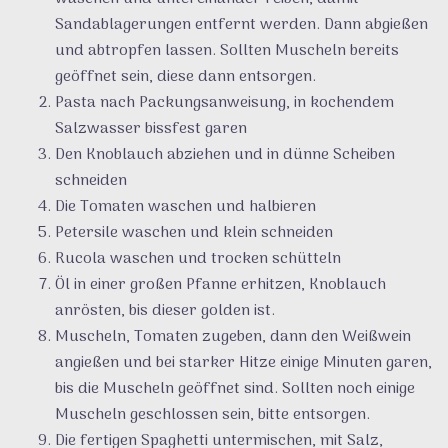
Sandablagerungen entfernt werden. Dann abgießen
und abtropfen lassen. Sollten Muscheln bereits
geöffnet sein, diese dann entsorgen.
Pasta nach Packungsanweisung, in kochendem
Salzwasser bissfest garen
Den Knoblauch abziehen und in dünne Scheiben
schneiden
Die Tomaten waschen und halbieren
Petersile waschen und klein schneiden
Rucola waschen und trocken schütteln
Öl in einer großen Pfanne erhitzen, Knoblauch
anrösten, bis dieser golden ist.
Muscheln, Tomaten zugeben, dann den Weißwein
angießen und bei starker Hitze einige Minuten garen,
bis die Muscheln geöffnet sind. Sollten noch einige
Muscheln geschlossen sein, bitte entsorgen.
Die fertigen Spaghetti untermischen, mit Salz,