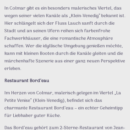
In Colmar gibt es ein besonders malerisches Viertel, das
wegen seiner vielen Kanäle als „Klein-Venedig“ bekannt ist.
Hier schlängelt sich der Fluss Lauch sanft durch die
Stadt und an seinen Ufern reihen sich farbenfrohe
Fachwerkhäuser, die eine romantische Atmosphäre
schaffen. Wer die idyllische Umgebung genießen möchte,
kann mit kleinen Booten durch die Kanäle gleiten und die
märchenhafte Szenerie aus einer ganz neuen Perspektive
erleben.
Restaurant Bord’eau
Im Herzen von Colmar, malerisch gelegen im Viertel „La
Petite Venise“ (Klein-Venedig), befindet sich das
charmante Restaurant Bord’eau – ein echter Geheimtipp
für Liebhaber guter Küche.
Das Bord’eau gehört zum 2-Sterne-Restaurant von Jean-