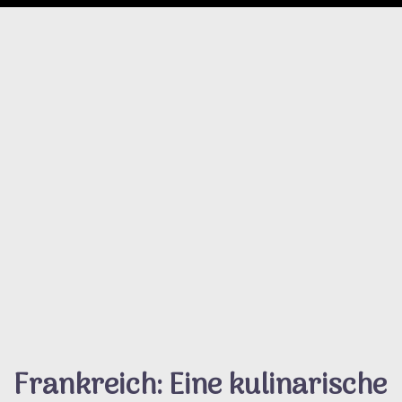
Frankreich: Eine kulinarische