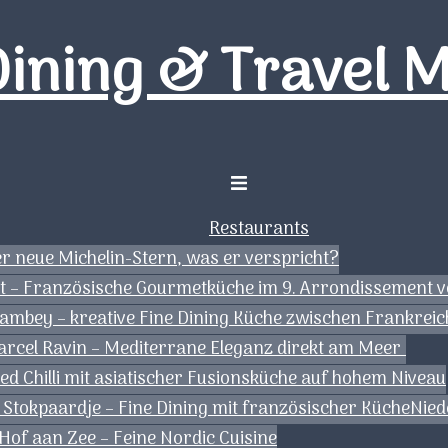
Dining & Travel 
Menü
umschalten
Restaurants
der neue Michelin-Stern, was er verspricht?
tt – Französische Gourmetküche im 9. Arrondissement v
Gambey – kreative Fine Dining Küche zwischen Frankrei
arcel Ravin – Mediterrane Eleganz direkt am Meer
d Chilli mit asiatischer Fusionsküche auf hohem Niveau
 Stokpaardje – Fine Dining mit französischer Küche
Nied
of aan Zee – Feine Nordic Cuisine