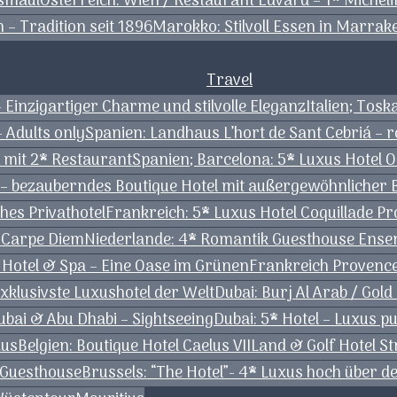
ssmaul
Österreich: Wien / Restaurant Edvard – 1* Micheli
 – Tradition seit 1896
Marokko: Stilvoll Essen in Marrak
Travel
– Einzigartiger Charme und stilvolle Eleganz
Italien; Tos
– Adults only
Spanien: Landhaus L’hort de Sant Cebriá – 
 mit 2* Restaurant
Spanien; Barcelona: 5* Luxus Hotel 
 – bezauberndes Boutique Hotel mit außergewöhnlicher 
hes Privathotel
Frankreich: 5* Luxus Hotel Coquillade P
r Carpe Diem
Niederlande: 4* Romantik Guesthouse Ensena
Hotel & Spa – Eine Oase im Grünen
Frankreich Provence
exklusivste Luxushotel der Welt
Dubai: Burj Al Arab / Gold
ubai & Abu Dhabi – Sightseeing
Dubai: 5* Hotel – Luxus 
xus
Belgien: Boutique Hotel Caelus VII
Land & Golf Hotel S
 Guesthouse
Brussels: “The Hotel”- 4* Luxus hoch über 