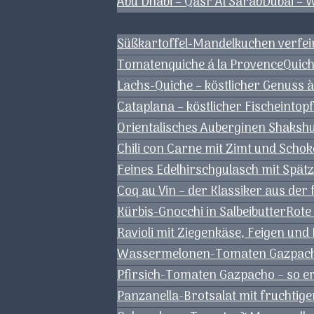
Abu Dhabi – Qasr Al Sarab
Dubai – 
Süßkartoffel-Mandelkuchen verfei
Tomatenquiche á la Provence
Quich
Lachs-Quiche – köstlicher Genuss à
Cataplana – köstlicher Fischeintop
Orientalisches Auberginen Shaksh
Chili con Carne mit Zimt und Schok
Feines Edelhirschgulasch mit Spä
Coq au Vin – der Klassiker aus de
Kürbis-Gnocchi in Salbeibutter
Rote
Ravioli mit Ziegenkäse, Feigen und
Wassermelonen-Tomaten Gazpacho 
Pfirsich-Tomaten Gazpacho – so er
Panzanella-Brotsalat mit fruchtige