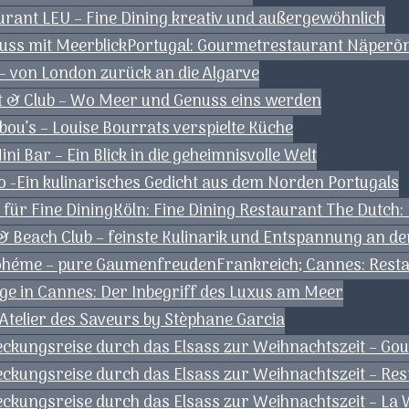
rant LEU – Fine Dining kreativ und außergewöhnlich
uss mit Meerblick
Portugal: Gourmetrestaurant Näperõn 
 – von London zurück an die Algarve
nt & Club – Wo Meer und Genuss eins werden
ou’s – Louise Bourrats verspielte Küche
ni Bar – Ein Blick in die geheimnisvolle Welt
 -Ein kulinarisches Gedicht aus dem Norden Portugals
 für Fine Dining
Köln: Fine Dining Restaurant The Dutch
& Beach Club – feinste Kulinarik und Entspannung an de
Bohéme – pure Gaumenfreuden
Frankreich; Cannes: Resta
ge in Cannes: Der Inbegriff des Luxus am Meer
Atelier des Saveurs by Stèphane Garcia
deckungsreise durch das Elsass zur Weihnachtszeit – G
eckungsreise durch das Elsass zur Weihnachtszeit – Res
deckungsreise durch das Elsass zur Weihnachtszeit – L