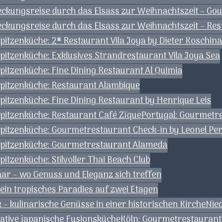
deckungsreise durch das Elsass zur Weihnachtszeit – Go
deckungsreise durch das Elsass zur Weihnachtszeit – Re
pitzenküche: 2* Restaurant Vila Joya by Dieter Koschina
pitzenküche: Exklusives Strandrestaurant Vila Joya Sea
pitzenküche: Fine Dining Restaurant Al Quimia
Spitzenküche: Restaurant Alambique
pitzenküche: Fine Dining Restaurant by Henrique Leis
Spitzenküche: Restaurant Café Zïque
Portugal: Gourmetre
Spitzenküche: Gourmetrestaurant Check-in by Leonel Per
 Spitzenküche: Gourmetrestaurant Alameda
itzenküche: Stilvoller Thai Beach Club
aar – wo Genuss und Eleganz sich treffen
 ein tropisches Paradies auf zwei Etagen
– kulinarische Genüsse in einer historischen Kirche
Nied
eative japanische Fusionsküche
Köln: Gourmetrestaurant 