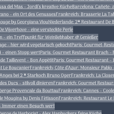
sa del Mas – Jordi’s kreative Küche
Barcelona: Cañete- 
ano – ein Ort des Genusses
Frankreich: Brasserie La Tab
ouge by Georgiana Viou
Niederlande: 2* Restaurant De
 Vijverhove – eine versteckte Perle
 – ein Treffpunkt für Weinliebhaber & Genießer
ge – hier wird vegetarisch gekocht
Paris: Gourmet-Rest
04 – einen Stopp wert
Paris: Gourmet Restaurant Brach – h
de Taillevent – Bon Appètit
Paris: Gourmet Restaurant – L
nt Le Boucanier
Frankreich; Côte d’Azur: Monsieur Pablo 
 Anges bei 2 * Starkoch Bruno Oger
Frankreich: La Close
es Ducs – stilvoll dinieren
Frankreich: Gourmet Restaur
berge Provencale da Bouttau
Frankreich: Cannes – Coole
 de Mougins by Denis Fètisson
Frankreich: Restaurant Le
 – Immer einen Besuch wert
uberge de Herborist – Alex Hanbuckers feine Küche