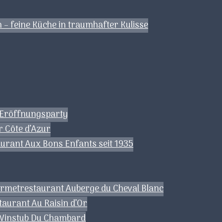
– feine Küche in traumhafter Kulisse
: Eröffnungsparty
r Côte d’Azur
urant Aux Bons Enfants seit 1935
ourmetrestaurant Auberge du Cheval Blanc
taurant Au Raisin d’Or
a Winstub Du Chambard