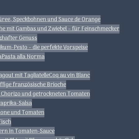
püree, Speckbohnen und Sauce de Orange
he mit Gambas und Zwiebel – für Feinschmecker
rzhafter Genuss
ikum-Pesto – die perfekte Vorspeise
a
Pasta alla Norma
gout mit Tagliatelle
Coq au vin Blanc
uffige französische Brioche
t Chorizo und getrockneten Tomaten
Paprika-Salsa
lone und Tomaten
Fisch
ern in Tomaten-Sauce