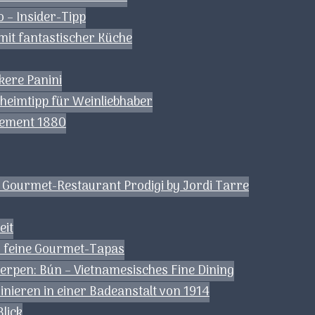
o – Insider-Tipp
 mit fantastischer Küche
eckere Panini
eheimtipp für Weinliebhaber
sement 1880
 Gourmet-Restaurant Prodigi by Jordi Tarre
eit
– feine Gourmet-Tapas
erpen: Bún – Vietnamesisches Fine Dining
inieren in einer Badeanstalt von 1914
lick