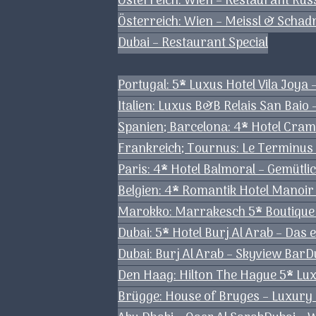
Österreich: Wien – Restaurant Ku
Österreich: Wien – Meissl & Schadn
Dubai – Restaurant Special
Portugal: 5* Luxus Hotel Vila Joya 
Italien: Luxus B&B Relais San Baio 
Spanien; Barcelona: 4* Hotel Cram
Frankreich; Tournus: Le Terminus
Paris: 4* Hotel Balmoral – Gemütlic
Belgien: 4* Romantik Hotel Manoi
Marokko: Marrakesch 5* Boutique 
Dubai: 5* Hotel Burj Al Arab – Das 
Dubai: Burj Al Arab – Skyview Bar
D
Den Haag: Hilton The Hague 5* Lu
Brügge: House of Bruges – Luxury