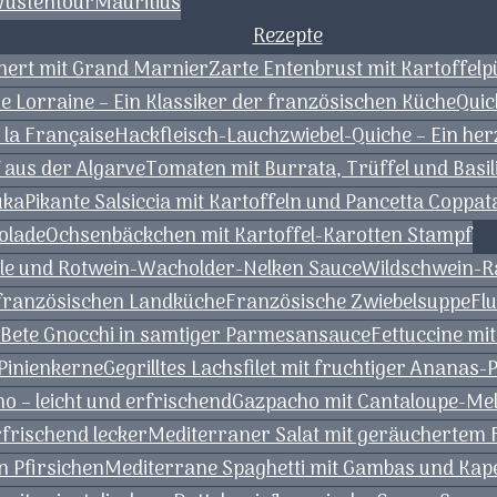
Wüstentour
Mauritius
Rezepte
nert mit Grand Marnier
Zarte Entenbrust mit Kartoffel
e Lorraine – Ein Klassiker der französischen Küche
Quic
 la Française
Hackfleisch-Lauchzwiebel-Quiche – Ein he
f aus der Algarve
Tomaten mit Burrata, Trüffel und Basil
uka
Pikante Salsiccia mit Kartoffeln und Pancetta Coppat
olade
Ochsenbäckchen mit Kartoffel-Karotten Stampf
tzle und Rotwein-Wacholder-Nelken Sauce
Wildschwein-Ra
r französischen Landküche
Französische Zwiebelsuppe
Fl
 Bete Gnocchi in samtiger Parmesansauce
Fettuccine mi
 Pinienkerne
Gegrilltes Lachsfilet mit fruchtiger Ananas-
– leicht und erfrischend
Gazpacho mit Cantaloupe-Me
frischend lecker
Mediterraner Salat mit geräuchertem 
n Pfirsichen
Mediterrane Spaghetti mit Gambas und Kap