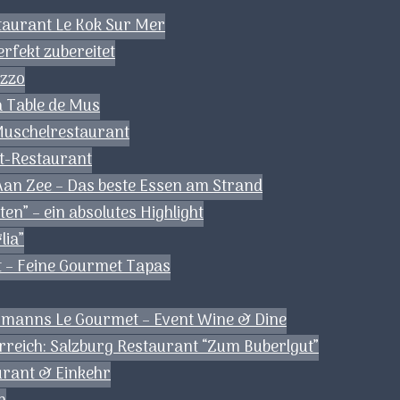
staurant Le Kok Sur Mer
erfekt zubereitet
ezzo
a Table de Mus
 Muschelrestaurant
et-Restaurant
 Aan Zee – Das beste Essen am Strand
en” – ein absolutes Highlight
lia”
 – Feine Gourmet Tapas
ermanns Le Gourmet – Event Wine & Dine
rreich: Salzburg Restaurant “Zum Buberlgut”
aurant & Einkehr