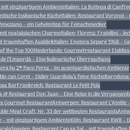
 mit einzigartigem Ambiente
Italien: La Bottega di Canfre
hentische toskanische Küche
Italien: Restaurant Voronoi –
Veneziano – ein Geheimtipp für Feinschmecker
 – mit nostalgischen Charme
Italien; Florenz: Fratellini – l
mit traumhaften Ausblick
Italien: Enoteca Separé 1968 – G
 of the Top 100
Niederlande: Gourmetrestaurant Etablis
de l’Empordà – Eine kulinarische Überraschung
vera by 2* Paco Perez – im avantgardistischen Ambiente
e can Ceret – Didier Guardiola’s feine Küche
Barcelona:
pas Bar
Frankreich: Restaurant Le Petit Pois
les & Restaurant Don Juan – Eine Reise in die Vergangenh
tes Gourmet Restaurant
Antwerpen: Restaurant L’Amitie 
le Meat Craft, Nr. 33 der weltbesten Restaurants
Antw
ie – mit einzigartigem Ambiente
Köln: Restaurant KWB – D
scala
Spanien: Restaurant Cap sa Sal – mit traumhaften B