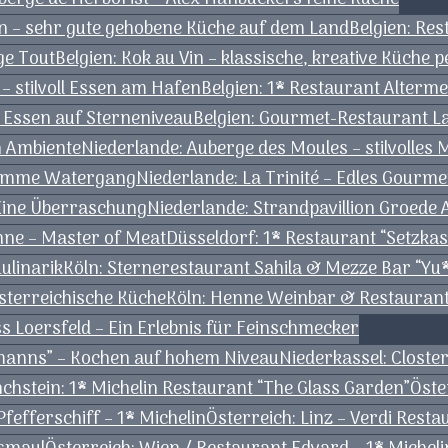
n – sehr gute gehobene Küche auf dem Land
Belgien: Re
ge Tout
Belgien: Kok au Vin – klassische, kreative Küche p
– stilvoll Essen am Hafen
Belgien: 1* Restaurant Alterm
– Essen auf Sterneniveau
Belgien: Gourmet-Restaurant L
en Ambiente
Niederlande: Auberge des Moules – stilvolles
Kromme Watergang
Niederlande: La Trinité – Edles Gourm
Eine Überraschung
Niederlande: Strandpavillion Groede
nne – Master of Meat
Düsseldorf: 1* Restaurant “Setzkast
ulinarik
Köln: Sternerestaurant Sahila & Mezze Bar “Yu*
österreichische Küche
Köln: Henne Weinbar & Restaurant
 Loersfeld – Ein Erlebnis für Feinschmecker
rmanns” – Kochen auf hohem Niveau
Niederkassel: Clost
chstein: 1* Michelin Restaurant “The Glass Garden”
Öste
fefferschiff – 1* Michelin
Österreich: Linz – Verdi Rest