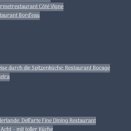
urmetrestaurant Côté Vigne
staurant Bord’eau
ise durch die Spitzenküche: Restaurant Bocage
eira
erlande: Dell’arte Fine Dining Restaurant
Acht – mit toller Küche