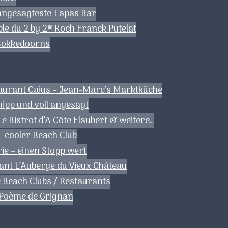
angesagteste Tapas Bar
le du 2 by 2* Koch Franck Putelat
 Bokkedoorns
aurant Caius – Jean-Marc’s Marktküche
ipp und voll angesagt
e Bistrot d’A Côte Flaubert & weitere…
– cooler Beach Club
rie – einen Stopp wert
ant L’Auberge du Vieux Château
 Beach Clubs / Restaurants
 Poème de Grignan