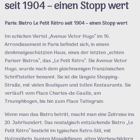
seit 1904 – einen Stopp wert
Paris: Bistro Le Petit Rètro seit 1904 – einen Stopp wert
Im schicken Viertel „Avenue Victor Hugo“ im 16.
Arrondissement in Paris befindet sich, in einem
denkmalgeschützten Haus, eines der letzten „echten
Pariser Bistros“, das „Le Petit Rètro“. Die Avenue Victor
Hugo, wurde nach dem gleichnamigen französischen
Schriftsteller benannt. Sie ist die längste Shopping-
Straße, mit vielen Boutiquen und tollen Restaurants. Sie
verläuft vom Place Charles-de-Gaulle, am
Triumphbogen, bis hin zum Place Tattegrain.
Wenn man das Bistro betritt, macht man eine Zeitreise ins
20. Jahrhundert. Das nostalgisch entzückende Bistro „Le
Petit Rètro“ besticht im typischen Retro-Stil, mit
Holzmöbeln, bunten Mosaikfliesen, alten Werbeschildern