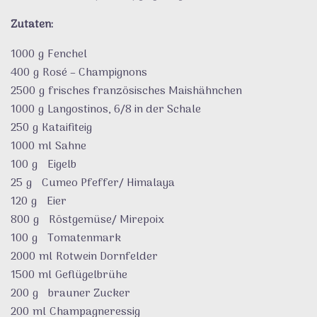
Zutaten:
1000 g Fenchel
400 g Rosé – Champignons
2500 g frisches französisches Maishähnchen
1000 g Langostinos, 6/8 in der Schale
250 g Kataifiteig
1000 ml Sahne
100 g Eigelb
25 g Cumeo Pfeffer/ Himalaya
120 g Eier
800 g Röstgemüse/ Mirepoix
100 g Tomatenmark
2000 ml Rotwein Dornfelder
1500 ml Geflügelbrühe
200 g brauner Zucker
200 ml Champagneressig