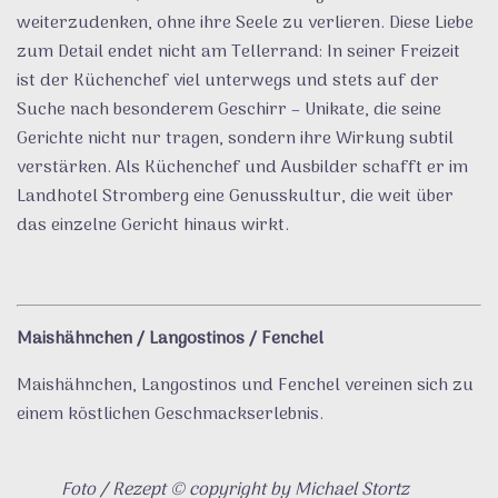
weiterzudenken, ohne ihre Seele zu verlieren. Diese Liebe
zum Detail endet nicht am Tellerrand: In seiner Freizeit
ist der Küchenchef viel unterwegs und stets auf der
Suche nach besonderem Geschirr – Unikate, die seine
Gerichte nicht nur tragen, sondern ihre Wirkung subtil
verstärken. Als Küchenchef und Ausbilder schafft er im
Landhotel Stromberg eine Genusskultur, die weit über
das einzelne Gericht hinaus wirkt.
Maishähnchen / Langostinos / Fenchel
Maishähnchen, Langostinos und Fenchel vereinen sich zu
einem köstlichen Geschmackserlebnis.
Foto / Rezept © copyright by Michael Stortz