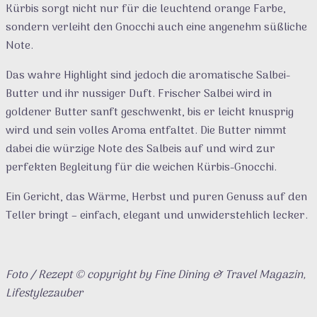
Kürbis sorgt nicht nur für die leuchtend orange Farbe,
sondern verleiht den Gnocchi auch eine angenehm süßliche
Note.
Das wahre Highlight sind jedoch die aromatische Salbei-
Butter und ihr nussiger Duft. Frischer Salbei wird in
goldener Butter sanft geschwenkt, bis er leicht knusprig
wird und sein volles Aroma entfaltet. Die Butter nimmt
dabei die würzige Note des Salbeis auf und wird zur
perfekten Begleitung für die weichen Kürbis-Gnocchi.
Ein Gericht, das Wärme, Herbst und puren Genuss auf den
Teller bringt – einfach, elegant und unwiderstehlich lecker.
Foto / Rezept © copyright by Fine Dining & Travel Magazin,
Lifestylezauber