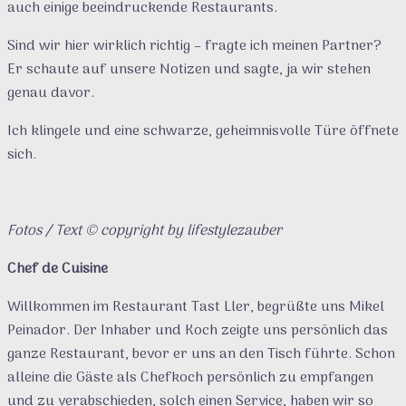
auch einige beeindruckende Restaurants.
Sind wir hier wirklich richtig – fragte ich meinen Partner?
Er schaute auf unsere Notizen und sagte, ja wir stehen
genau davor.
Ich klingele und eine schwarze, geheimnisvolle Türe öffnete
sich.
Fotos / Text © copyright by lifestylezauber
Chef de Cuisine
Willkommen im Restaurant Tast Ller, begrüßte uns Mikel
Peinador. Der Inhaber und Koch zeigte uns persönlich das
ganze Restaurant, bevor er uns an den Tisch führte. Schon
alleine die Gäste als Chefkoch persönlich zu empfangen
und zu verabschieden, solch einen Service, haben wir so