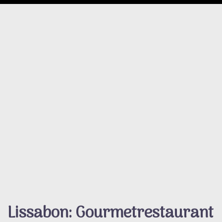
Lissabon: Gourmetrestaurant