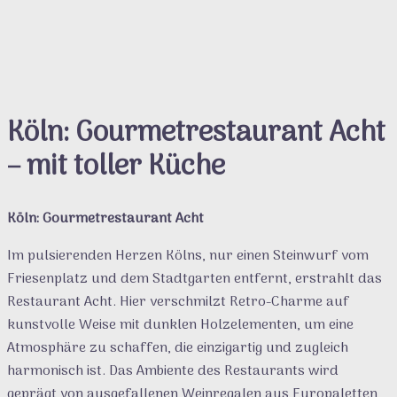
Köln: Gourmetrestaurant Acht
– mit toller Küche
Köln: Gourmetrestaurant Acht
Im pulsierenden Herzen Kölns, nur einen Steinwurf vom
Friesenplatz und dem Stadtgarten entfernt, erstrahlt das
Restaurant Acht. Hier verschmilzt Retro-Charme auf
kunstvolle Weise mit dunklen Holzelementen, um eine
Atmosphäre zu schaffen, die einzigartig und zugleich
harmonisch ist. Das Ambiente des Restaurants wird
geprägt von ausgefallenen Weinregalen aus Europaletten