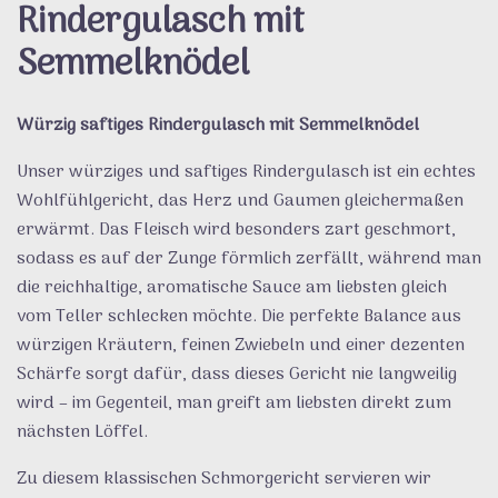
Rindergulasch mit
Semmelknödel
Würzig saftiges Rindergulasch mit Semmelknödel
Unser würziges und saftiges Rindergulasch ist ein echtes
Wohlfühlgericht, das Herz und Gaumen gleichermaßen
erwärmt. Das Fleisch wird besonders zart geschmort,
sodass es auf der Zunge förmlich zerfällt, während man
die reichhaltige, aromatische Sauce am liebsten gleich
vom Teller schlecken möchte. Die perfekte Balance aus
würzigen Kräutern, feinen Zwiebeln und einer dezenten
Schärfe sorgt dafür, dass dieses Gericht nie langweilig
wird – im Gegenteil, man greift am liebsten direkt zum
nächsten Löffel.
Zu diesem klassischen Schmorgericht servieren wir