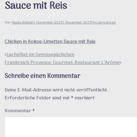
Sauce mit Reis
Von
Nadja Bühler
1. November 2021
1. November 2021
Uncategorized
Chicken in Kokos-Limetten Sauce mit Reis
Beitragsnavigation
Lachsfilet im Gemüsepäckchen
Frankreich Provence: Gourmet-Restaurant L’Arôme
Schreibe einen Kommentar
Deine E-Mail-Adresse wird nicht veröffentlicht.
Erforderliche Felder sind mit
*
markiert
Kommentar
*