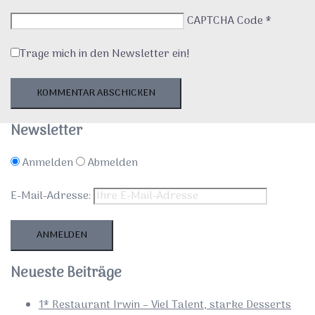
CAPTCHA Code
*
Trage mich in den Newsletter ein!
Newsletter
Anmelden
Abmelden
E-Mail-Adresse:
Neueste Beiträge
1* Restaurant Irwin – Viel Talent, starke Desserts