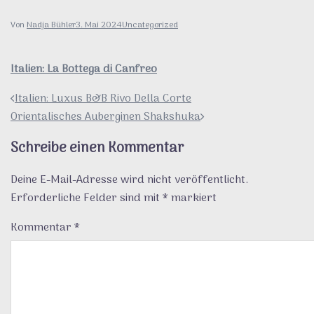
Von
Nadja Bühler
3. Mai 2024
Uncategorized
Italien: La Bottega di Canfreo
Beitragsnavigation
Italien: Luxus B&B Rivo Della Corte
Orientalisches Auberginen Shakshuka
Schreibe einen Kommentar
Deine E-Mail-Adresse wird nicht veröffentlicht.
Erforderliche Felder sind mit
*
markiert
Kommentar
*